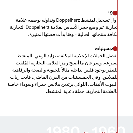
1921
أول تسجيل لمنشط Doppelherz وتداوله بوصفه علامة
تجارية. تم وضع حجر الأساس لعلامة Doppelherz التجارية
بكافة منتجاتها الحالية - وهنا بدأت قصتها المثيرة.
الخمسينيات
بفضل الحملات الإعلانية المكثفة، تزايد الوعي بالمنشط
بسرعة. وسرعان ما أصبح رمز العلامة التجارية المُلفت
للنظر بوجود قلبين بداخله مثالاً للحيوية والصحة والرفاهية
للملايين. وفي الخمسينيات من القرن الماضي، قادت ربات
البيوت الأنيقات، اللواتي يرتدين ملابس حمراء وسوداء خاصة
بالعلامة التجارية، حملة دعاية المنشط.
1960 - 1980