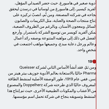
أدوية صغير في هامبورغ. حيث حضر الصيدلي المؤهل،
ألفريد كيسير، إلى هامبورغ من لوساتيا في درسدن ليحقق
نجاحه في شركته المصنعة. ومن ثّم، انصبّ تركيزه على
إنتاج منتجات الصحة والعناية، مثل الكريمات والصابون
السائل ومعجون الأسنان. وبالرغم من الظروف الصعبة،
تمكن ألفريد كويسر من توسيع الشركة باستمرار. وأرجع
الفضل في ذلك إلى مواهبه المتنوعة بوصفه رائد أعمال
وعالم ورجل دعاية مبدع، وجميعها مواهب اجتمعت في
شخصٍ واحد.
1919
ومن ثمّ، فقد أنشأ الأساس الثاني لشركة Queisser
Pharma حاليًا بالاستعانة بعالم الأدوية جوزيف بيتر هينز من
إسن. ففي عام 1919، طور الوصفة الأصلية لمنشط الطاقة
المعروف حاليًا الذي طرحته شركة Doppelherz والمصنوع
من الأعشاب والمكونات الطبيعية الأخرى. حيث تم إنتاج هذا
المنشط وتسويقه بنجاح في شركة تحمل اسم مؤسسها.