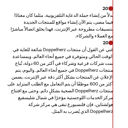
2016
بدلاً من إنشاء حملة الدعاية التلفزيونية، مثلما كان معتادًا
فيما مضى، يتم الآن إنشاء مواقع للمنتجات الجديدة
بتنسيقات مطروحة عبر الإنترنت. فهذا يخلق اتصالاً مباشرًا
مع العملاء والشركاء.
2021
غني عن القول أن منتجات Doppelherz شائعة للغاية في
الوقت الحالي ومتوفرة في جميع أنحاء العالم. وبمساعدة
ست شركات فرعية وشركاء في أكثر من 60 دولة، تُباع
منتجات Doppelherz في جميع أنحاء العالم. واليوم، يتم
الإعلان عن المنتجات بشكل أكثر دقة عبر الإنترنت. يضمن
أكثر من 600 موظفًا أن يتم التعامل مع الطلب المتزايد على
منتجات Doppelherz الصحية بشكلٍ دائم. وحتى مع افتتاح
مركز الخدمات اللوجستية مؤخرًا في شمال شليسفيغ
هولشتاين، فإن فلنسبورغ تبقى هي مركز شركة
Doppelherz الذي يُضرب به المثل.