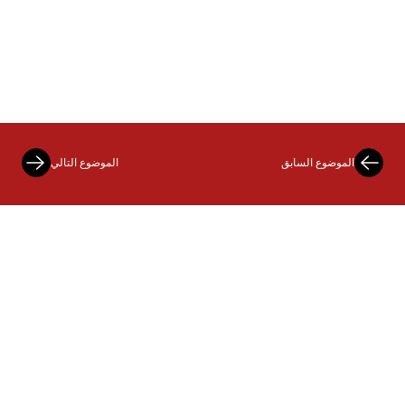
الموضوع السابق
الموضوع التالي
خدمة
معلومات عنا
رسالتك إلينا
Queisser Pharma
التنزيلات
Doppelherz Germany
علاماتنا التجارية
معلومة
Protefix
هيئة التحرير
Stozzon
إرشادات حماية البيانات