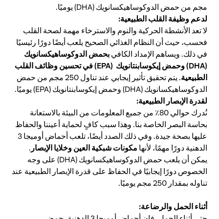
مجم من حمض الدوكوساهيكسانويك (DHA) يوميًا.
لدعم وظيفة القلب الطبيعية:
لا تعد الأنشطة الحركية والنوم والاسترخاء مهمة لصحة القلب
فحسب، حيث أن النظام الغذائي الصحيح يلعب أيضًا دورًا رئيسيًا
بحمض الدوكوساهيكسانويك
في ذلك. ويساهم الإمداد الكافي
(
DHA) وحمض إيكوسابنتانويك (EPA
) في تحسين وظائف القلب
الطبيعية
. يتم تحقيق تأثير إيجابي عند تناول 250 مجم من حمض
الدوكوساهيكسانويك (DHA) وحمض إيكوسابنتانويك (EPA) يوميًا.
لقدرة الإبصار الطبيعية:
نُدرك حوالي 80٪ من جميع المعلومات من البيئة بالاستعانة
بحاسة البصر الخاصة بنا. وهذا سبب كافٍ لحماية أعيننا والحفاظ
عليها بصحة جيدة. وفي ذلك الصدد أيضًا، تلعب أحماض أوميجا 3
مكونات شبكية العين وخلايا الإبصار
الدهنية دورًا مهمًا، لأنها
.
يمكن أن يلعب حمض الدوكوساهيكسانويك (DHA) على وجه
الخصوص دورًا إيجابيًا في الحفاظ على قدرة الإبصار الطبيعية عند
تناوله بمقدار 250 مجم يوميًا.
أثناء الحمل والرضاعة:
حتى أثناء الحمل، فإن أحماض أوميجا 3 الدهنية، حمض