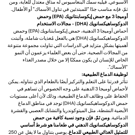
الأسبوعي. فيليه سمك البنغاسيوس له مذاق معتدل للغاية، ومن
ثمّ، فإنه مناسب جدًا "للمبتدئين في تناول الأسماك" أو الأطفال.
أوميجا 3 مع حمض إيكوسابنتانويك (EPA) وحمض
الدوكوساهيكسانويك (DHA) - مجالات الاستخدام
أحماض أوميجا 3 الدهنية، حمض إيكوسابنتانويك (EPA) وحمض
الدوكوساهيكسانويك (DHA) هي بالفعل مُغذيات شاملة، وأثبتت
أهميتها بشكلٍ متزايد في الدراسات التي تناولت مجموعة متنوعة
من المجالات الصحية. حتى أن بعض العلماء يزعمون أن النمو
الخاص للإنسان لن يكون ممكنًا إلا من خلال مصدر الغذاء
"الأسماك".
لوظيفة الدماغ الطبيعية:
تتأثر قدرتنا على التعلم والتركيز أيضًا بالطعام الذي نتناوله. يمكن
لأحماض أوميجا 3 الدهنية على وجه الخصوص أن تساهم في
الحفاظ على وظائف الدماغ الطبيعية، وذلك لأن أعلى مستويات
حمض الدوكوساهيكسانويك (DHA) توجد في مناطق الدماغ
الأيضية النشطة، مثل الميتوكوندريا والتشابك العصبي والقشرة
ومن ثمّ، فإن وجود نسبة كافية من حمض
الدماغية.
الدوكوساهيكسانويك الدهني في طعامنا هو شرط أساسي
للتمثيل الغذائي الطبيعي للدماغ.
يوصى بتناول ما لا يقل عن 250