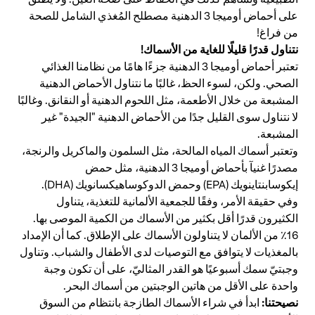
على أحماض أوميجا 3 الدهنية مصطلح المُغذي الشامل للصحة
من فراغ!
نتناول قدرًا قليلًا للغاية من الأسماك!
تعتبر أحماض أوميجا 3 الدهنية جزءًا هامًا من نظامنا الغذائي
الصحي. ولكن، لسوء الحظ، غالبًا ما نتناول الأحماض الدهنية
المشبعة من خلال الأطعمة، مثل اللحوم الدهنية أو النقانق. وغالبًا
لا نتناول سوى القليل جدًا من الأحماض الدهنية "الجيدة" غير
المشبعة.
وتعتبر أسماك المياه المالحة، مثل السلمون والماكريل والرنجة،
مصدرًا غنيآ بأحماض أوميجا 3 الدهنية، مثل حمض
إيكوسابنتاينويك (EPA) وحمض الدوكوساهيكسانويك (DHA).
وفي حقيقة الأمر، وفقًا للجمعية الألمانية للتغذية، يتناول
الكثيرون قدرًا أقل بكثير من الأسماك من الكمية الموصى بها.
16٪ من الألمان لا يتناولون الأسماك على الإطلاق. كما أن الإمداد
بالمغذيات لا يتوافق مع التوصيات لدى الأطفال والشباب. وتناول
وجبتيّ سمك أسبوعيًا هو القدر المثاليّ، على أن تكون وجبة
واحدة على الأقل من هاتين الوجبتين من أسماك البحر.
نصيحتنا:
ابدأ في شراء الأسماك الطازجة بانتظام من السوق