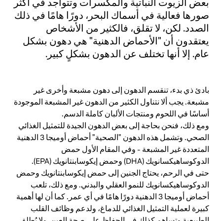
بعض الزيوت النباتية والمكسرات وتتواجد في أكثر
صورها فعالية في أسماك البحر، دورًا هامًا في ذلك
الصدد. لكن، لا تقلق، فالكثير من الأشخاص
يعتقدون أن "الأحماض الدهنية" هي دهون بشكل
عام. إلا أنها تختلف عن الدهون بشكلٍ كبير.
بادئ ذي بدء، تنقسم الدهون إلى دهون مشبعة وأخرى غير
مشبعة. يجب ألا نتناول الكثير من الدهون غير المشبعة الموجودة
أساسًا في اللحوم ومنتجات الألبان كاملة الدسم.
ومع ذلك، فنحن بحاجة إلى بعض الدهون الجيدة للتمثيل الغذائي
الصحي. وتشمل هذه الدهون "الصحية" أحماض أوميجا 3 الدهنية
المتعددة غير المشبعة - وفي المقام الأول حمض
الدوكوساهيكسانويك (DHA) وحمض إيكوسابنتانويك (EPA).
حتى في الرحم، يحتاج الجنين إلى حمض إيكوسابنتانويك وحمض
الدوكوساهيكسانويك للنمو العقلي والبدني. ومع ذلك، تلعب
أحماض أوميجا 3 الدهنية دورًا هامًا في أي عمر. كما أن لها أهمية
كبيرة لعملية التمثيل الغذائي للدماغ، ولدعم وظائف القلب
الطبيعية وتساهم كذلك في الحفاظ على صحة العين. ولا يُطلق