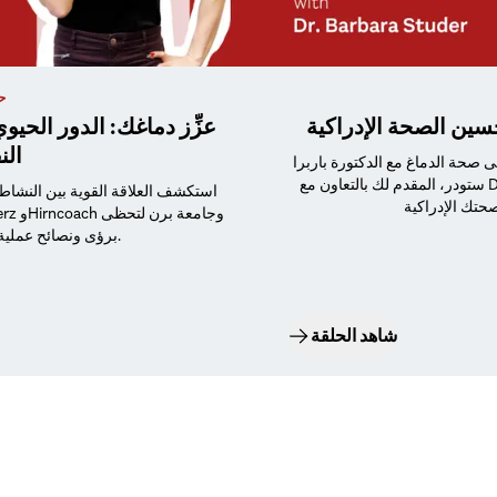
حل
سين الصحة الإدراكية
عزِّز دماغك: الدور الحي
الن
لى صحة الدماغ مع الدكتورة باربرا
ستودر، المقدم لك بالتعاون مع Doppelherz وHirncoach وجامعة برن لتحظى
استكشف العلاقة القوية بين النشاط 
برؤى ونصائح عملية لتعزيز صحتك الإدراكية.
شاهد الحلقة