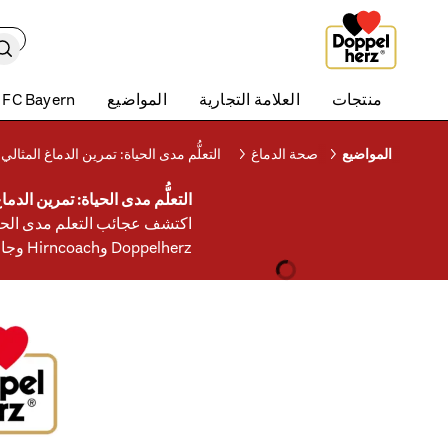
البح
منتجات
العلامة التجارية
المواضيع
 FC Bayern
المواضيع
صحة الدماغ
التعلُّم مدى الحياة: تمرين الدماغ المثالي
التعلُّم مدى الحياة: تمرين الدما
اكتشف عجائب التعلم مدى الحياة
Doppelherz وHirncoach وجامعة برن لتحظى برؤى ونصائح عملية لتعزيز صحتك الإدراكية.