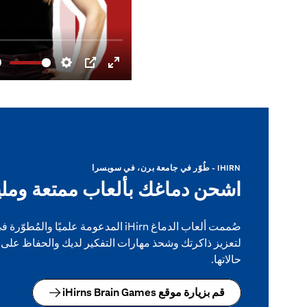
IHIRN - طُوّر في جامعة برن، في سويسرا
اشحن دماغك بألعاب ممتعة ومليئ
صُممت ألعاب الدماغ iHirn المدعومة علميًا
لتعزيز ذاكرتك وشحذ مهارات التفكير لديك والحفاظ على 
حالاتها.
قم بزيارة موقع iHirns Brain Games