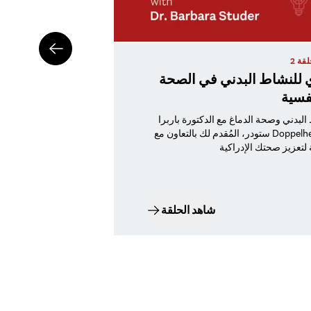
قة 2
وي للنشاط البدني في الصحة
الموسيقى وال
فسية
اكتشف العالم الرائع للموسيق
البدني وصحة الدماغ مع الدكتورة باربرا
برؤى ونصائح عملية لتعزيز صحتك الإدراكية.
ستودر، المُقدم لك بالتعاون مع Doppelherz وHirncoach وجامعة برن لتحظى
شاهد الحلقة