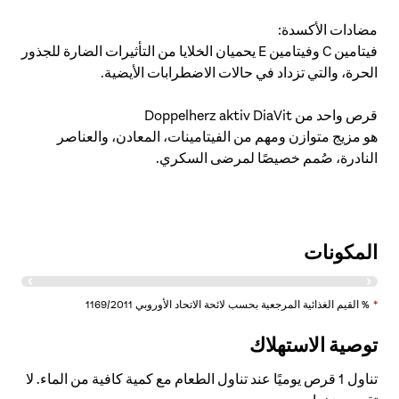
مضادات الأكسدة:
فيتامين C وفيتامين E يحميان الخلايا من التأثيرات الضارة للجذور
الحرة، والتي تزداد في حالات الاضطرابات الأيضية.
قرص واحد من Doppelherz aktiv DiaVit
هو مزيج متوازن ومهم من الفيتامينات، المعادن، والعناصر
النادرة، صُمم خصيصًا لمرضى السكري.
المكونات
% النسبة المئوية
*
% القيم الغذائية المرجعية بحسب لائحة الاتحاد الأوروبي 1169/2011
للقيمة المرجعية
توصية الاستهلاك
المكونات
لكل ١ قرص
الغذائية
ماغنسيوم
٢٠٠ مجم
٥٣٪؜
ChatGPT said:
تناول 1 قرص يوميًا عند تناول الطعام مع كمية كافية من الماء. لا