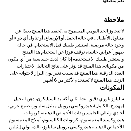
تقم بمضغها
فيتامين C
٢٠٠ مجم
٢٥٠٪؜
فيتامين E
٤٢ mg α-TE
٣٥٠٪؜
ملاحظة
زنك
٥ مجم
٥٠٪؜
نياسين
١٨ mg NE
١١٣٪؜
لا تتجاوز الحد اليومي المسموح به. يُحفظ هذا المنتج بعيدًا عن
متناول الأطفال. في حالة الحمل أو الإرضاع، أو تناول أي دواء أو
فيتامين B
٩ ميكروجرام
٣٦٠٪؜
12
وجود حالة مرضية، استشر طبيبك قبل الاستخدام. في حالة
حمض البانتوثنيك
٦ مجم
١٠٠٪؜
ظهور أعراض جانبية، توقف فورًا عن استخدام هذا المنتج
فيتامين B
٣ مجم
٢١٤٪؜
واستشر طبيبك. لا تستخدمه إذا كان لديك حساسية من أي مكون
6
من مكوناته. هذا المنتج قد يؤثر على نتائج التحاليل لاختبارات
فيتامين B
٢ مجم
١٨٢٪؜
1
الغدة الدرقية. هذا المنتج قد يسبب تغير لون البراز لاحتوائه على
فيتامين B
١٫٦ مجم
١١٤٪؜
2
الزنك. هذا المنتج لا يُستخدم لأكثر من 6 أشهر.
المكونات
حمض الفوليك
٤٥٠ ميكروجرام
٢٢٥٪؜
الكالسيوم
٦٠ ميكروجرام
١٥٠٪؜
سليلوز بلوري دقيق، نشا، ثاني أكسيد السيليكون، دهن النخيل
(مهدرج بالكامل)، هيدروكسي بروبيل ميثيل سليلوز، صمغ عربي،
البيوتين
١٥٠ ميكروجرام
٣٠٠٪؜
أحادِي وثنائي الجليسيريدات للأحماض الدهنية، كربونات
السيلينيوم
٣٠ ميكروجرام
٥٥٪؜
هيدروكسيد المغنيسيوم، كربونات الكالسيوم، أملاح المغنيسيوم
للأحماض الدهنية، هيدروكسي بروبيل سليلوز، تالك، بولي إيثيلين