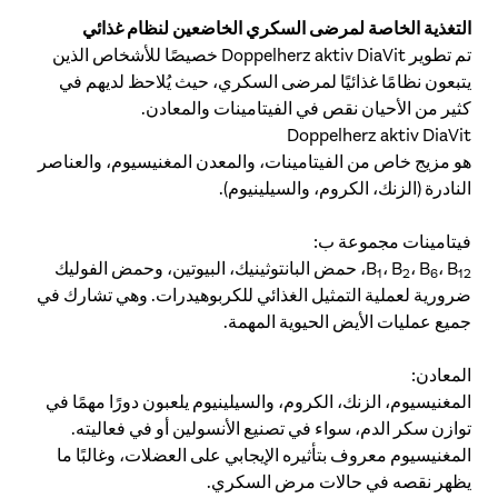
التغذية الخاصة لمرضى السكري الخاضعين لنظام غذائي
تم تطوير Doppelherz aktiv DiaVit خصيصًا للأشخاص الذين
يتبعون نظامًا غذائيًا لمرضى السكري، حيث يُلاحظ لديهم في
كثير من الأحيان نقص في الفيتامينات والمعادن.
Doppelherz aktiv DiaVit
هو مزيج خاص من الفيتامينات، والمعدن المغنيسيوم، والعناصر
النادرة (الزنك، الكروم، والسيلينيوم).
فيتامينات مجموعة ب:
، B
، B
، B
B
، حمض البانتوثينيك، البيوتين، وحمض الفوليك
1
2
6
12
ضرورية لعملية التمثيل الغذائي للكربوهيدرات. وهي تشارك في
جميع عمليات الأيض الحيوية المهمة.
المعادن:
المغنيسيوم، الزنك، الكروم، والسيلينيوم يلعبون دورًا مهمًا في
توازن سكر الدم، سواء في تصنيع الأنسولين أو في فعاليته.
المغنيسيوم معروف بتأثيره الإيجابي على العضلات، وغالبًا ما
يظهر نقصه في حالات مرض السكري.